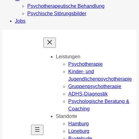
Psychotherapeutische Behandlung
Psychische Störungsbilder
Jobs
Zum
Inhalt
springen
Leistungen
Psychotherapie
Kinder- und
Jugendlichenpsychotherapie
Gruppenpsychotherapie
ADHS-Diagnostik
Psychologische Beratung &
Coaching
Standorte
Hamburg
Lüneburg
Buxtehude