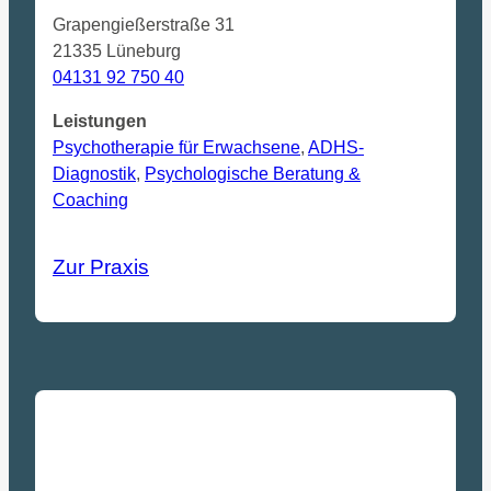
Grapengießerstraße 31
21335 Lüneburg
04131 92 750 40
Leistungen
Psychotherapie für Erwachsene
,
ADHS-
Diagnostik
,
Psychologische Beratung &
Coaching
Zur Praxis