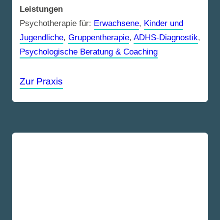
Leistungen
Psychotherapie für:
Erwachsene
,
Kinder und
Jugendliche
,
Gruppentherapie
,
ADHS-Diagnostik
,
Psychologische Beratung & Coaching
Zur Praxis